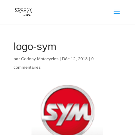
logo-sym
par
Codony Motocycles
|
Déc 12, 2018
|
0
commentaires