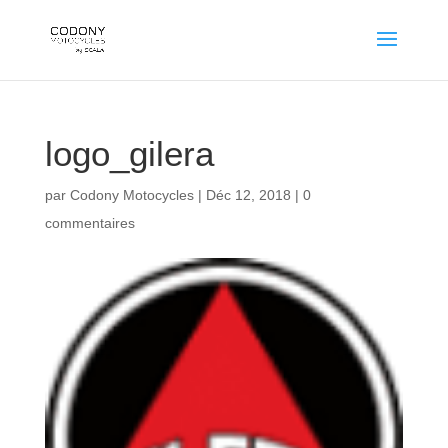
logo_gilera
par
Codony Motocycles
|
Déc 12, 2018
|
0
commentaires